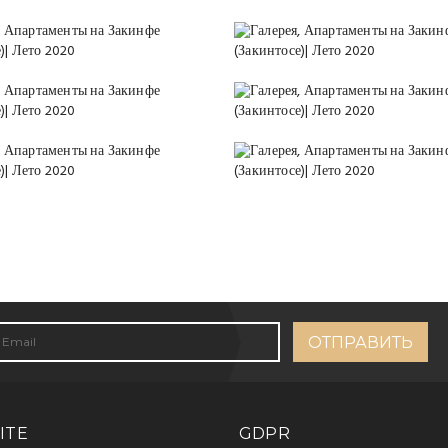
ITE
GDPR